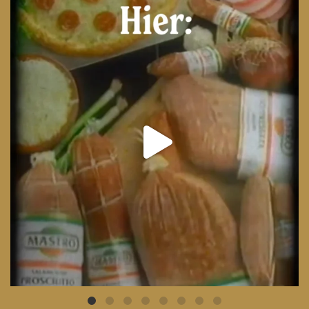
From wood-paneled basements to candlelit condo
...
8
0