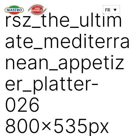
FR
rsz_the_ultim
ate_mediterra
nean_appetiz
er_platter-
026
800x535px