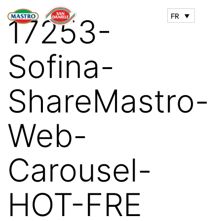
FR
17253-
Sofina-
ShareMastro-
Web-
Carousel-
HOT-FRE