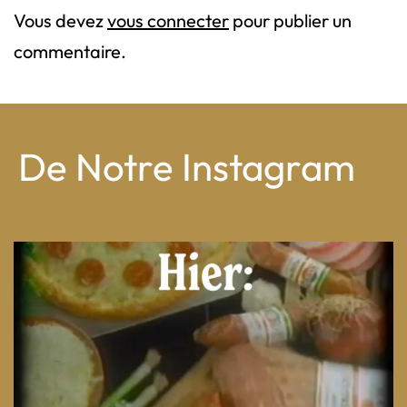
Vous devez
vous connecter
pour publier un
commentaire.
De Notre Instagram
From wood-paneled basements to candlelit condo
...
8
0