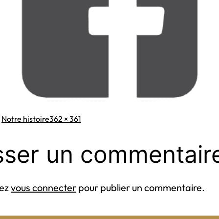
Taille
s
Notre histoire
362 × 361
originale
sser un commentair
vez
vous connecter
pour publier un commentaire.