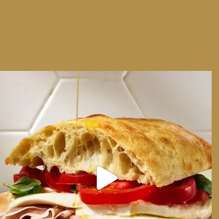
We can have Euro summer, right here at home
...
14
0