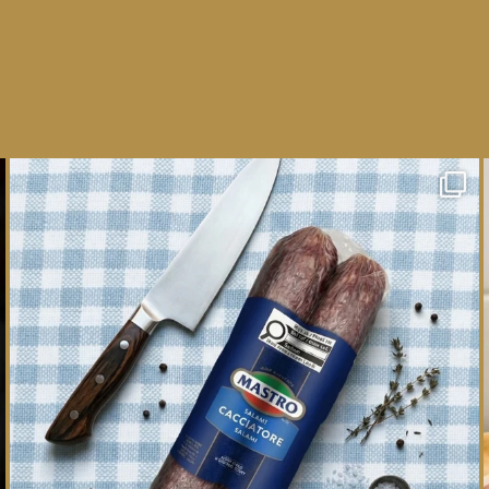
One whole Mastro® Cacciatore Salami, so many
ways
...
16
0