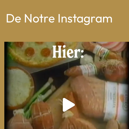
De Notre Instagram
From wood-paneled basements to candlelit condo
...
8
0