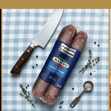
One whole Mastro® Cacciatore Salami, so many
ways
...
16
0