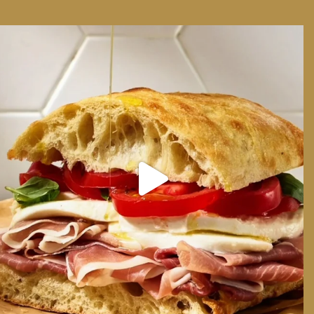
We can have Euro summer, right here at home
...
14
0