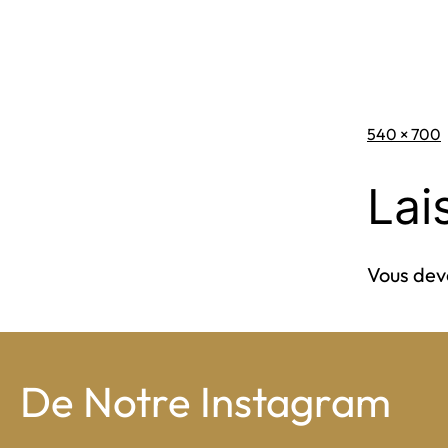
Taille
540 × 700
originale
Lai
Vous de
De Notre Instagram