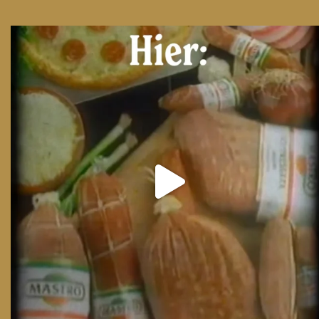
From wood-paneled basements to candlelit condo
...
8
0