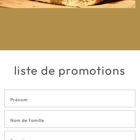
liste de promotions
Formulaire
de contact
en bas de
page