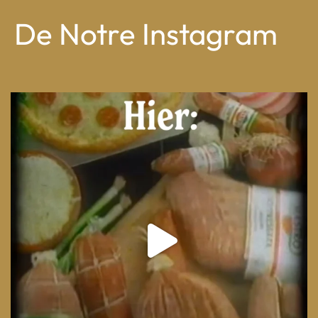
De Notre Instagram
From wood-paneled basements to candlelit condo
...
8
0