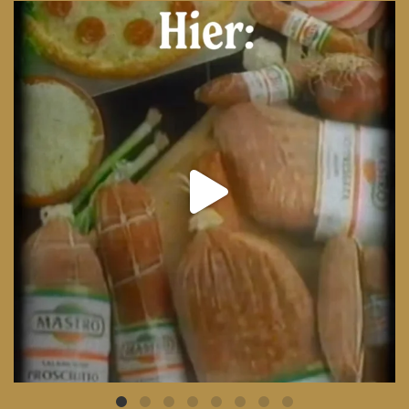
From wood-paneled basements to candlelit condo
...
8
0