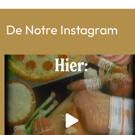
De Notre Instagram
From wood-paneled basements to candlelit condo
...
8
0