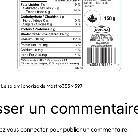
Taille
s
Le salami chorizo de Mastro
353 × 397
originale
sser un commentair
vez
vous connecter
pour publier un commentaire.