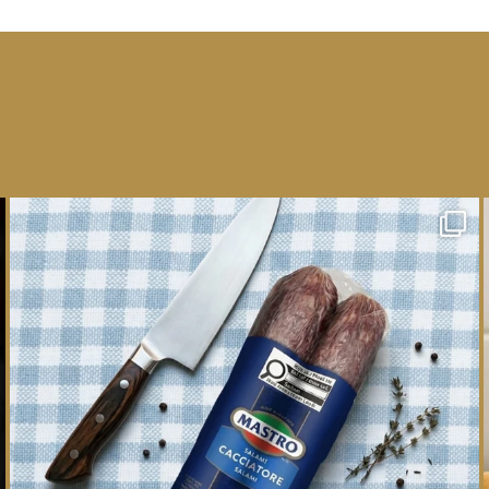
One whole Mastro® Cacciatore Salami, so many
ways
...
16
0