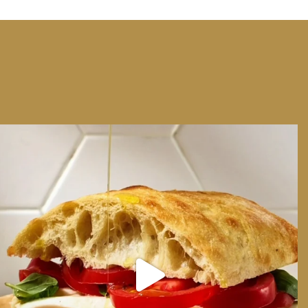
We can have Euro summer, right here at home
...
14
0