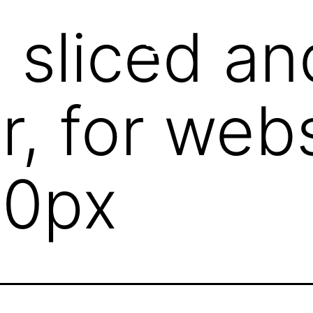
sliced an
r, for web
0px