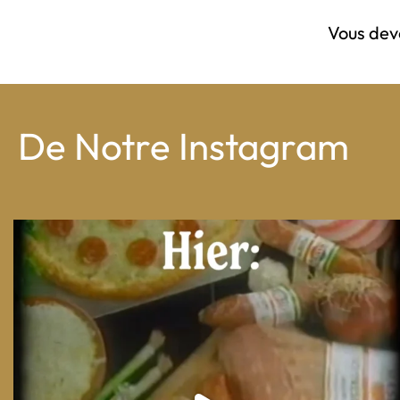
Vous de
De Notre Instagram
From wood-paneled basements to candlelit condo
...
8
0