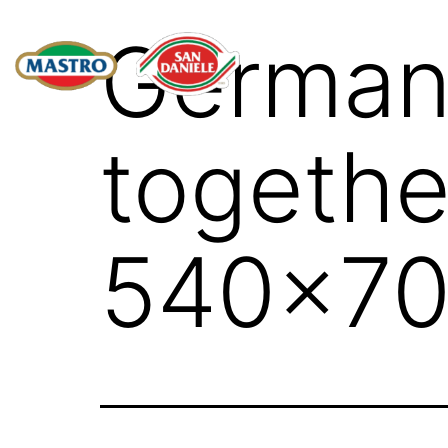
German 
togethe
540x70