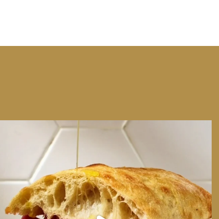
We can have Euro summer, right here at home
...
14
0