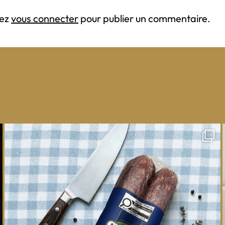
vez
vous connecter
pour publier un commentaire.
One whole Mastro® Cacciatore Salami, so many
ways
...
16
0