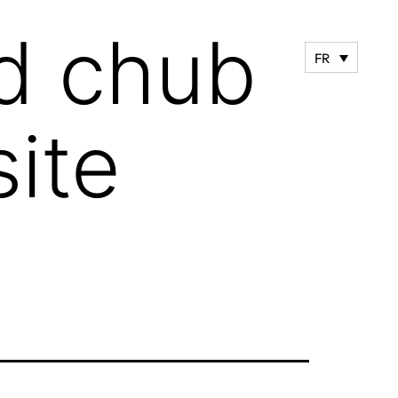
d chub
FR
site