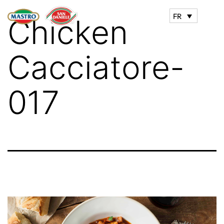
FR
Chicken
Cacciatore-
017