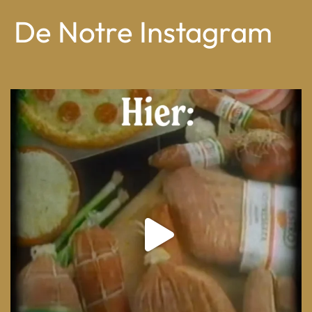
De Notre Instagram
From wood-paneled basements to candlelit condo
...
8
0