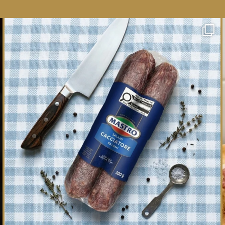
One whole Mastro® Cacciatore Salami, so many
ways
...
16
0