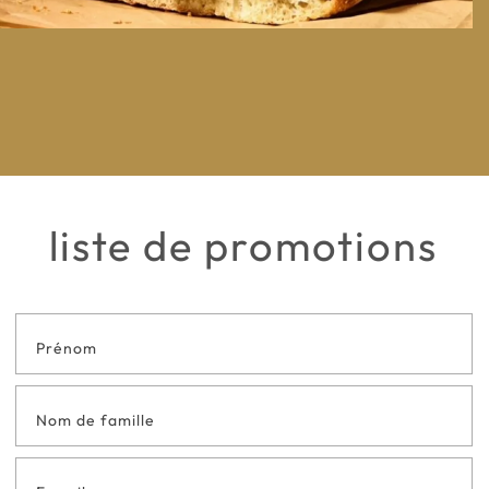
liste de promotions
Formulaire
de contact
en bas de
page