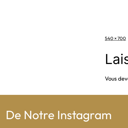
Taille
540 × 700
originale
Lai
Vous de
De Notre Instagram