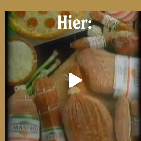
From wood-paneled basements to candlelit condo
...
8
0