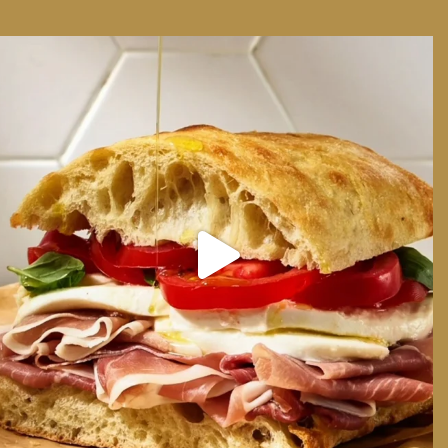
We can have Euro summer, right here at home
...
14
0