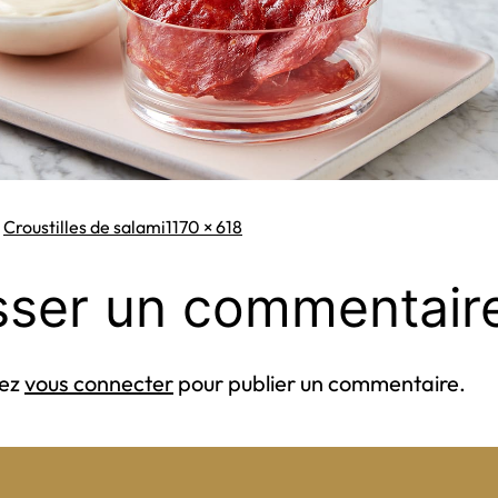
Taille
s
Croustilles de salami
1170 × 618
originale
sser un commentair
vez
vous connecter
pour publier un commentaire.