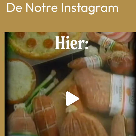
De Notre Instagram
From wood-paneled basements to candlelit condo
...
8
0