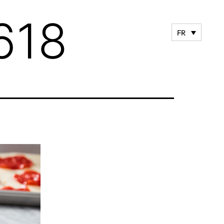
618
FR