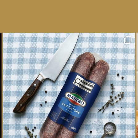
One whole Mastro® Cacciatore Salami, so many
ways
...
16
0