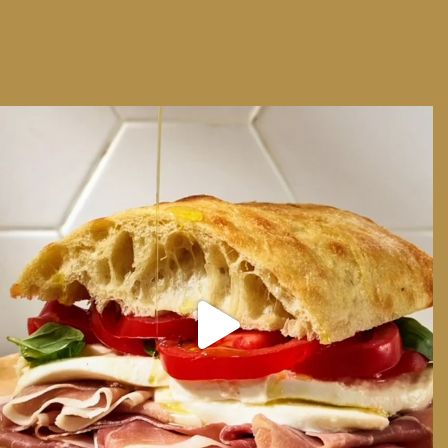
We can have Euro summer, right here at home
...
14
0