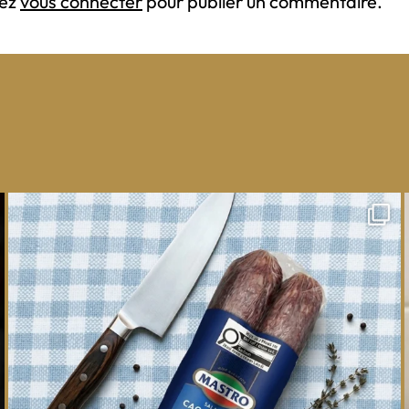
vez
vous connecter
pour publier un commentaire.
One whole Mastro® Cacciatore Salami, so many
ways
...
16
0