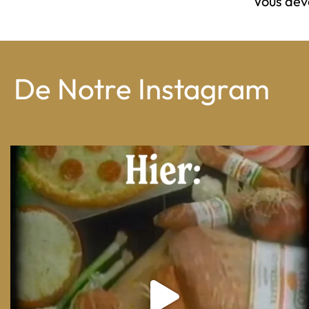
Vous de
De Notre Instagram
From wood-paneled basements to candlelit condo
...
8
0