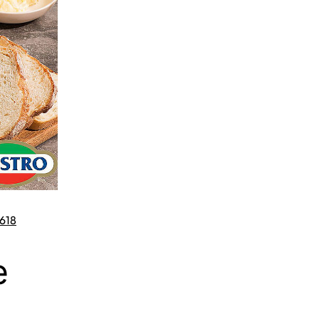
 618
ale
e