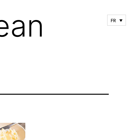
ean
FR