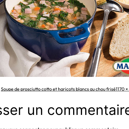
Taille
s
Soupe de prosciutto cotto et haricots blancs au chou frisé
1170 ×
origin
sser un commentair