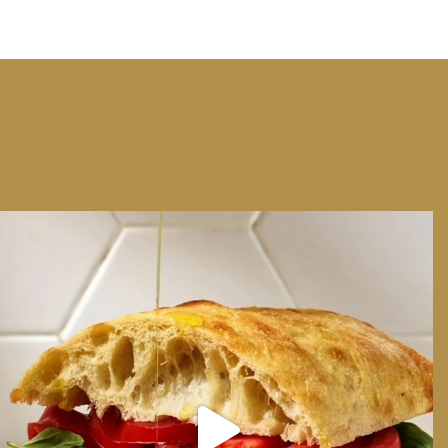
We can have Euro summer, right here at home
...
14
0