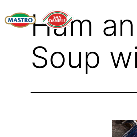
Ham an
Soup wi