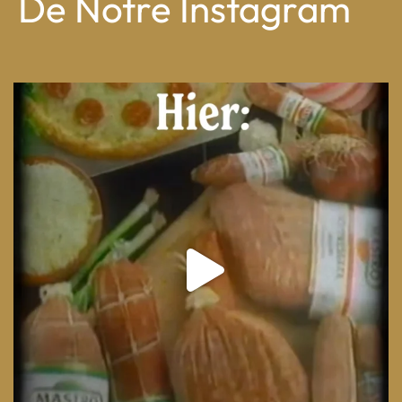
De Notre Instagram
From wood-paneled basements to candlelit condo
...
8
0