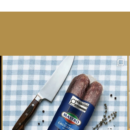
One whole Mastro® Cacciatore Salami, so many
ways
...
16
0