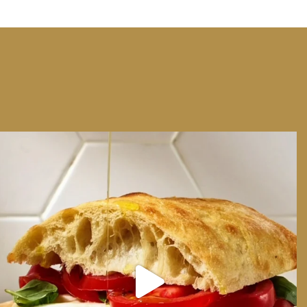
We can have Euro summer, right here at home
...
14
0