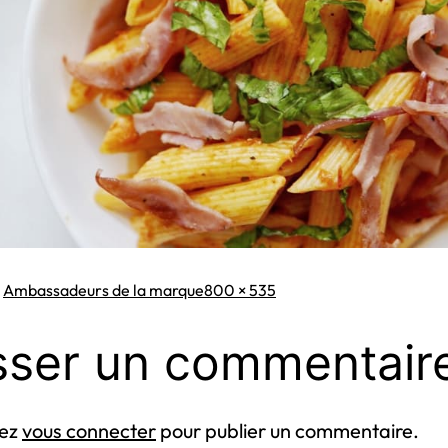
Taille
s
Ambassadeurs de la marque
800 × 535
originale
sser un commentair
vez
vous connecter
pour publier un commentaire.