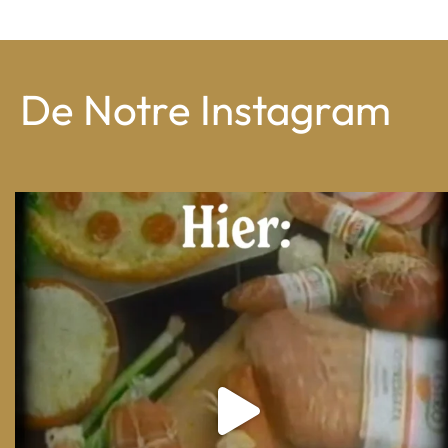
De Notre Instagram
From wood-paneled basements to candlelit condo
...
8
0