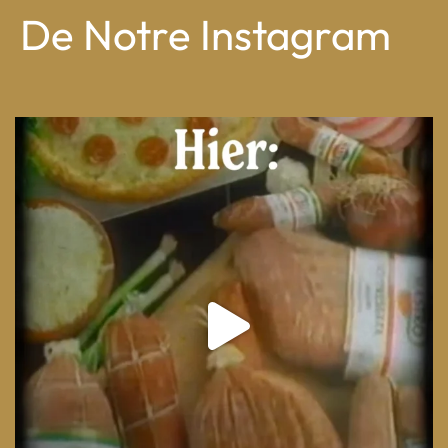
De Notre Instagram
From wood-paneled basements to candlelit condo
...
8
0