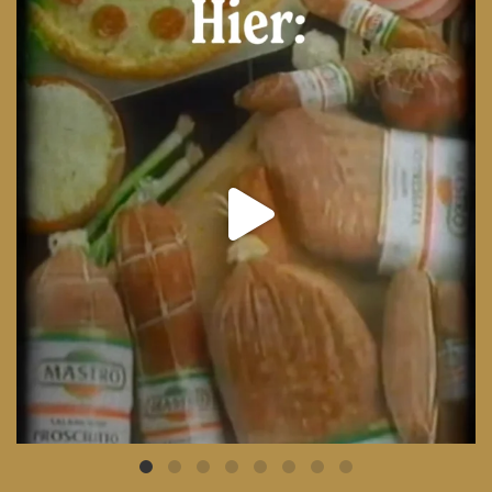
From wood-paneled basements to candlelit condo
...
8
0