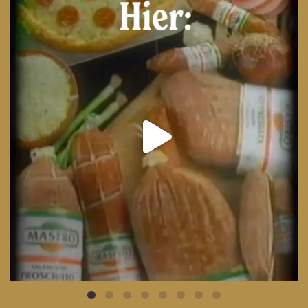
From wood-paneled basements to candlelit condo
...
8
0