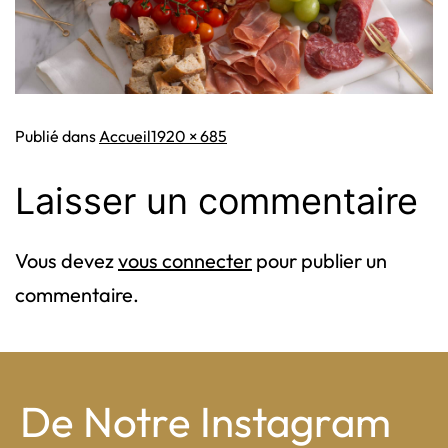
Taille
Publié dans
Accueil
1920 × 685
originale
Laisser un commentaire
Vous devez
vous connecter
pour publier un
commentaire.
De Notre Instagram