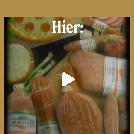
From wood-paneled basements to candlelit condo
...
8
0