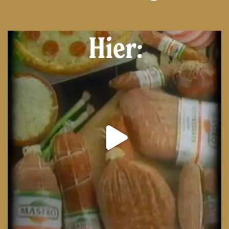
From wood-paneled basements to candlelit condo
...
8
0