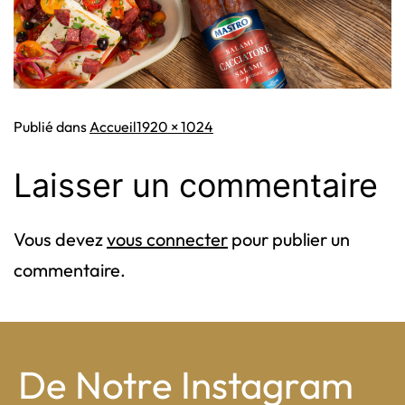
Taille
Publié dans
Accueil
1920 × 1024
originale
Laisser un commentaire
Vous devez
vous connecter
pour publier un
commentaire.
De Notre Instagram