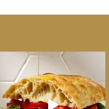
We can have Euro summer, right here at home
...
14
0