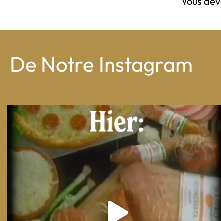
Vous de
De Notre Instagram
From wood-paneled basements to candlelit condo
...
8
0