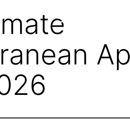
imate
ranean Ap
-026