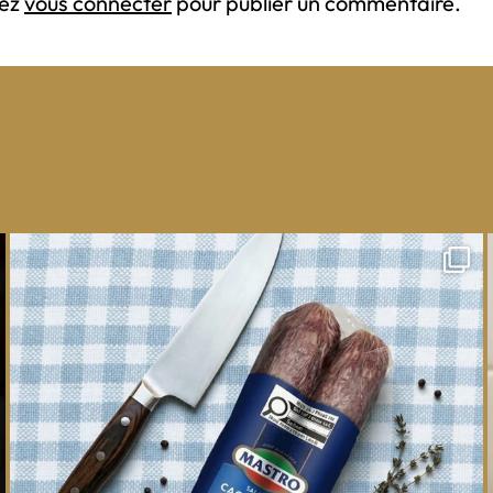
vez
vous connecter
pour publier un commentaire.
One whole Mastro® Cacciatore Salami, so many
ways
...
16
0