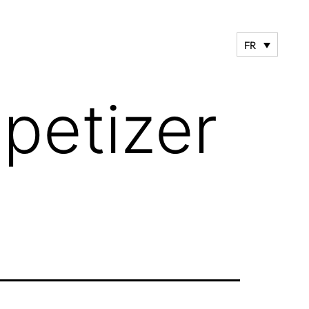
FR
petizer