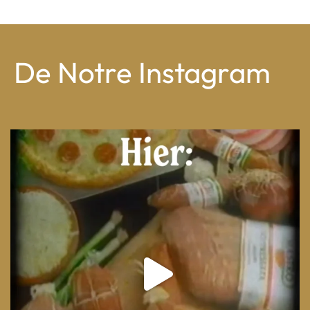
De Notre Instagram
From wood-paneled basements to candlelit condo
...
8
0