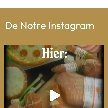
De Notre Instagram
From wood-paneled basements to candlelit condo
...
8
0