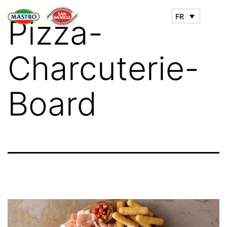
FR
Pizza-
Charcuterie-
Board