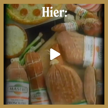
From wood-paneled basements to candlelit condo
...
8
0