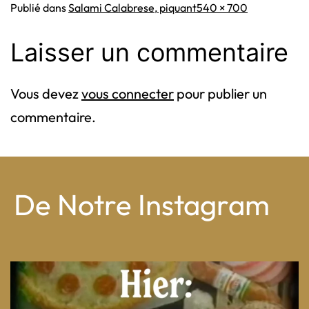
Taille
Publié dans
Salami Calabrese, piquant
540 × 700
originale
Laisser un commentaire
Vous devez
vous connecter
pour publier un
commentaire.
De Notre Instagram
From wood-paneled basements to candlelit condo
...
8
0