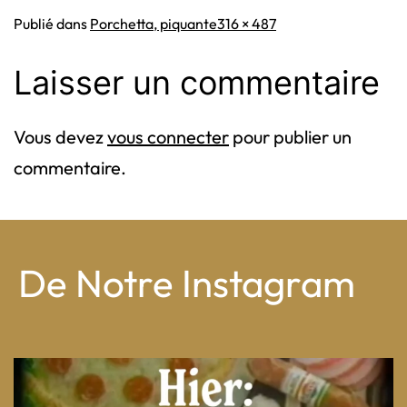
Taille
Publié dans
Porchetta, piquante
316 × 487
originale
Laisser un commentaire
Vous devez
vous connecter
pour publier un
commentaire.
De Notre Instagram
From wood-paneled basements to candlelit condo
...