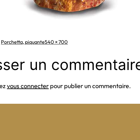
Taille
s
Porchetta, piquante
540 × 700
originale
sser un commentair
vez
vous connecter
pour publier un commentaire.