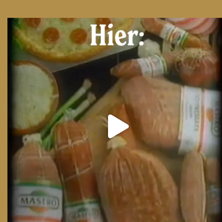
From wood-paneled basements to candlelit condo
...
8
0