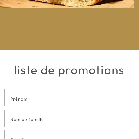
liste de promotions
Formulaire
de contact
en bas de
page