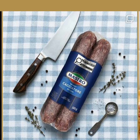
One whole Mastro® Cacciatore Salami, so many
ways
...
16
0