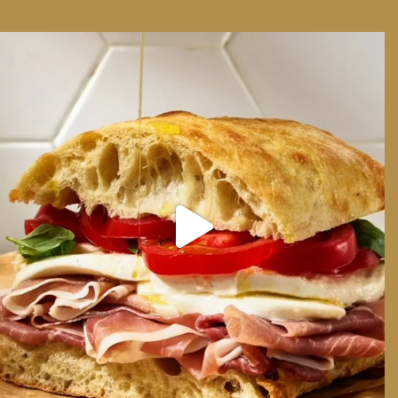
We can have Euro summer, right here at home
...
14
0