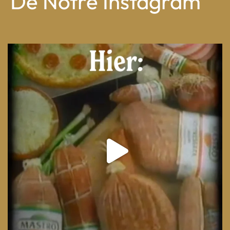
De Notre Instagram
From wood-paneled basements to candlelit condo
...
8
0