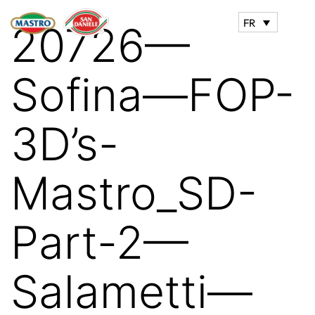
FR
20726—
Sofina—FOP-
3D’s-
Mastro_SD-
Part-2—
Salametti—