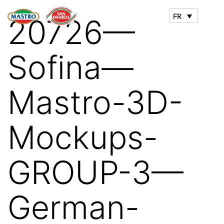
FR
20726—
Sofina—
Mastro-3D-
Mockups-
GROUP-3—
German-