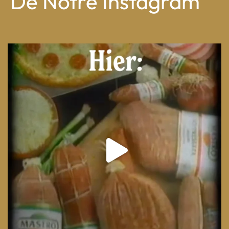
De Notre Instagram
From wood-paneled basements to candlelit condo
...
8
0