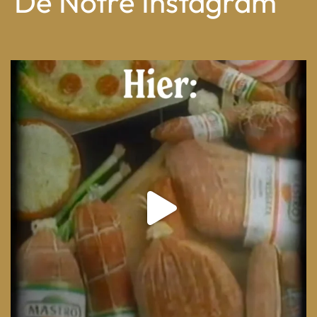
De Notre Instagram
From wood-paneled basements to candlelit condo
...
8
0