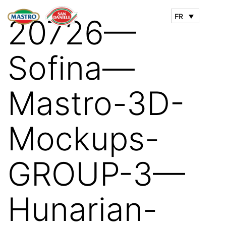
FR
20726—
Sofina—
Mastro-3D-
Mockups-
GROUP-3—
Hunarian-