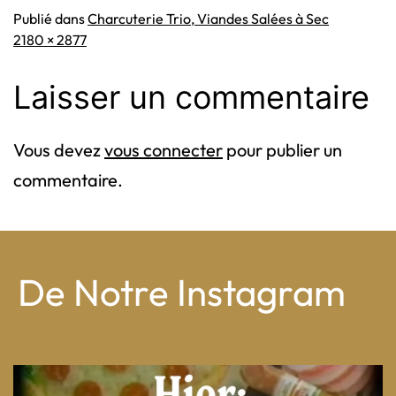
Publié dans
Charcuterie Trio, Viandes Salées à Sec
Taille
2180 × 2877
originale
Laisser un commentaire
Vous devez
vous connecter
pour publier un
commentaire.
De Notre Instagram
From wood-paneled basements to candlelit condo
...