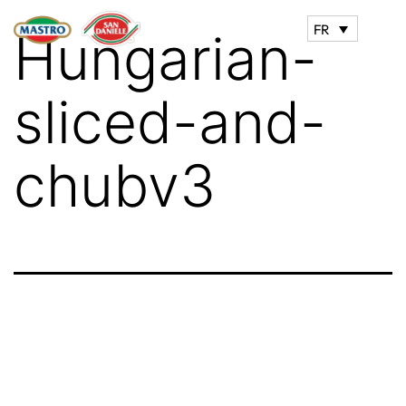
FR
Hungarian-
sliced-and-
chubv3