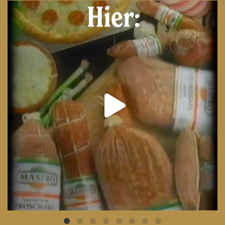
From wood-paneled basements to candlelit condo
...
8
0