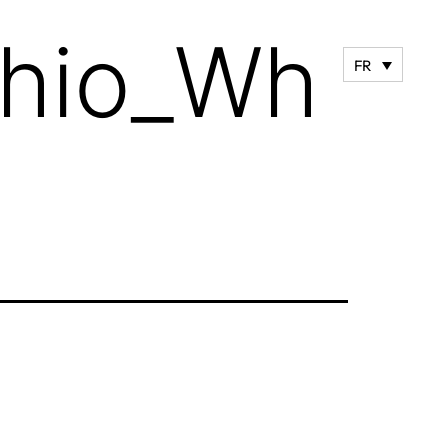
chio_Wh
FR