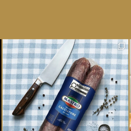
One whole Mastro® Cacciatore Salami, so many
ways
...
16
0