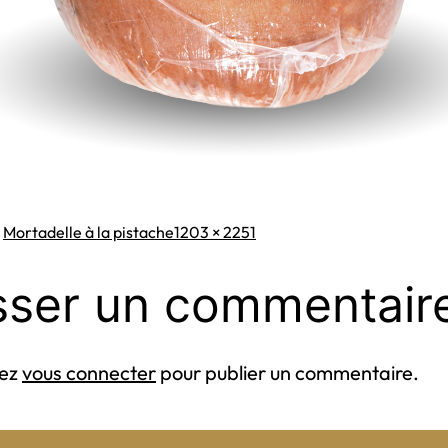
Taille
s
Mortadelle à la pistache
1203 × 2251
originale
sser un commentair
vez
vous connecter
pour publier un commentaire.