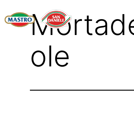
Mortade
ole