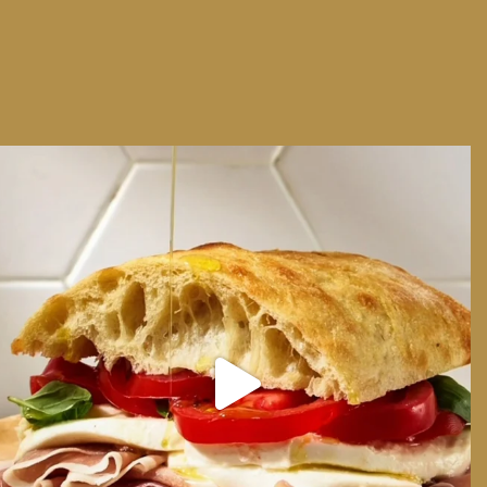
We can have Euro summer, right here at home
...
14
0