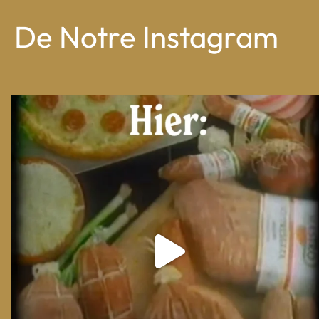
De Notre Instagram
From wood-paneled basements to candlelit condo
...
8
0