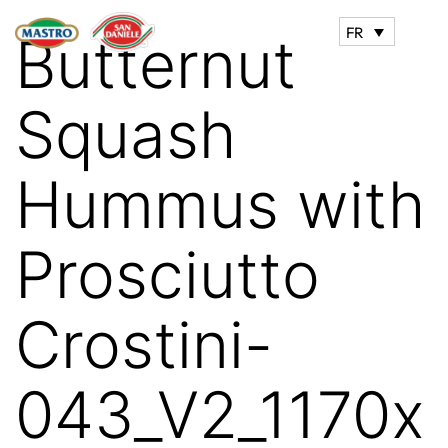
FR
Butternut
Squash
Hummus with
Prosciutto
Crostini-
043_V2_1170x