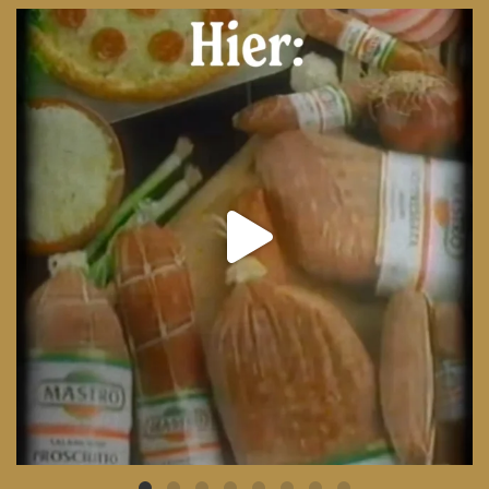
From wood-paneled basements to candlelit condo
...
8
0