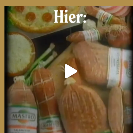
From wood-paneled basements to candlelit condo
...
8
0