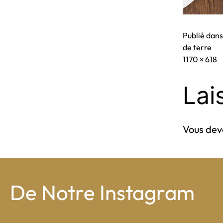
Publié dan
de terre
Taille
1170 × 618
originale
Lai
Vous de
De Notre Instagram