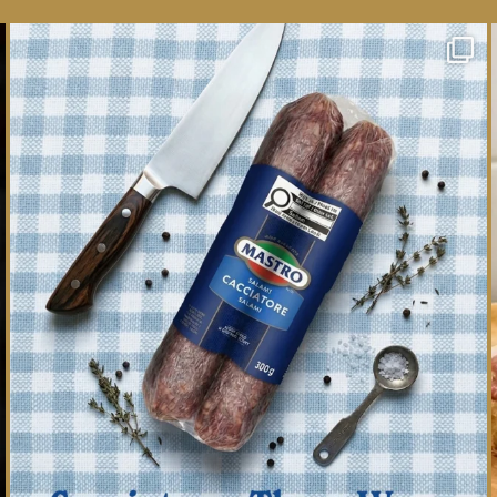
One whole Mastro® Cacciatore Salami, so many
ways
...
16
0