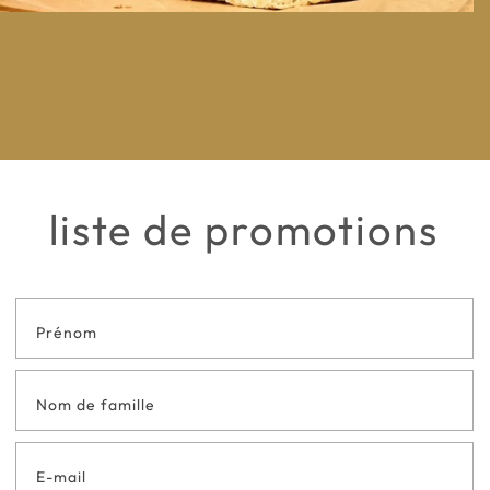
liste de promotions
Formulaire
de contact
en bas de
page