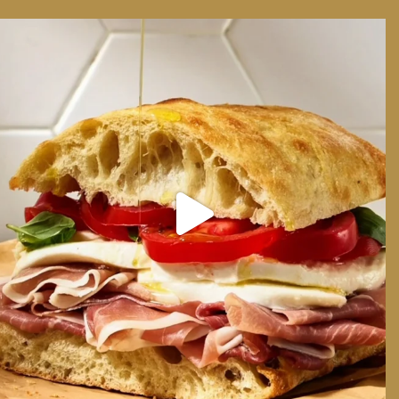
We can have Euro summer, right here at home
...
14
0