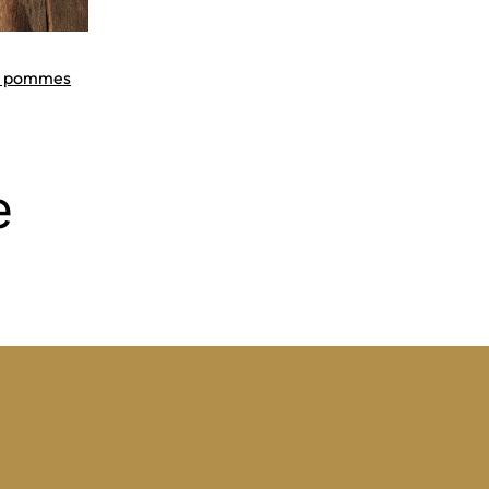
tes pommes
e