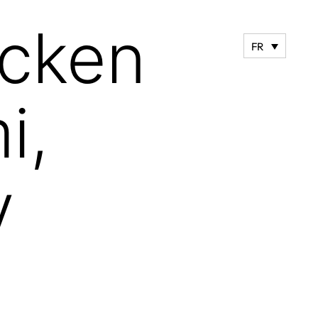
icken
FR
i,
y