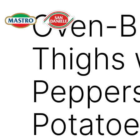
Oven-B
Thighs 
Pepper
Potato