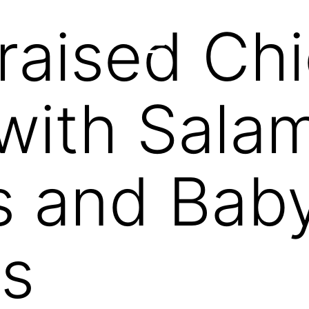
raised Ch
with Salam
s and Bab
es