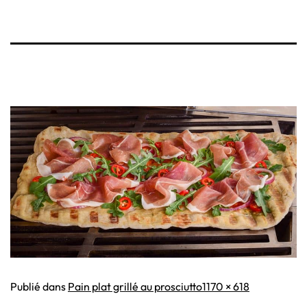
Taille
Publié dans
Pain plat grillé au prosciutto
1170 × 618
originale