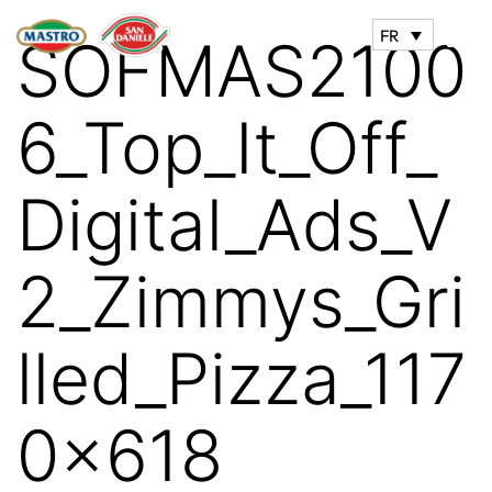
FR
SOFMAS2100
6_Top_It_Off_
Digital_Ads_V
2_Zimmys_Gri
lled_Pizza_117
0x618