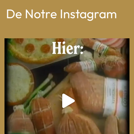
De Notre Instagram
From wood-paneled basements to candlelit condo
...
8
0