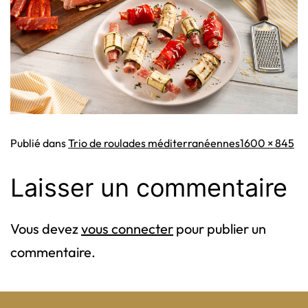
Taille
Publié dans
Trio de roulades méditerranéennes
1600 × 845
originale
Laisser un commentaire
Vous devez
vous connecter
pour publier un
commentaire.