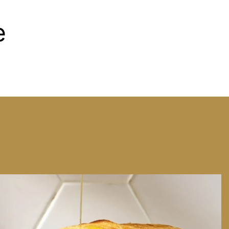
e
We can have Euro summer, right here at home
...
14
0