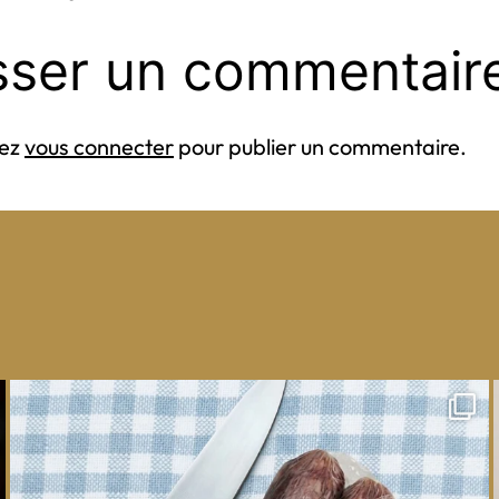
originale
sser un commentair
vez
vous connecter
pour publier un commentaire.
One whole Mastro® Cacciatore Salami, so many
ways
...
16
0