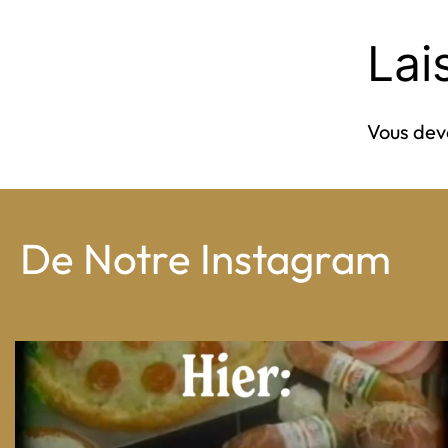
Lai
Vous de
De Notre Instagram
From wood-paneled basements to candlelit condo
...
8
0