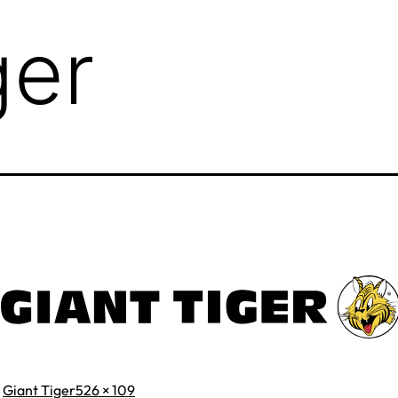
ger
Taille
s
Giant Tiger
526 × 109