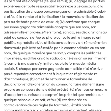
les prix ont été acceptés (tel que remis); (iii) dégage les parties
exonérées de toute responsabilité connexe à ce concours, à la
participation de chaque personne gagnante admissible à celui-
ci et/ou à la remise et à l’utilisation / la mauvaise utilisation des
prix ou de toute partie de ceux-ci; (iv) confirme que chaque
personne gagnante admissible accepte que son nom, son
adresse (ville et province/territoire), sa voix, ses déclarations au
sujet du concours et/ou sa photo ou toute autre image soient
publiés, reproduits et/ou utilisés sans autre avis ni rémunération
dans toute publicité présentée par le commanditaire ou en son
nom, de quelque manière que ce soit, y compris les publicités
imprimées, les diffusions à la radio, à la télévision ou sur Internet
(y compris mais sans s’y limiter, les plateformes de média
social). Si chaque personne gagnante admissible : (a) n’arrive
pas à répondre correctement à la question réglementaire
d’arithmétique; (b) omet de retourner le formulaire de
déclaration et d’exonération du commanditaire dûment signé
propre au concours dans le délai précisé; (c) n’est pas en mesure
d’accepter (ou refuse d’accepter) les prix (tel que remis) pour
quelque raison que ce soit; et/ou (d) est déclarée en
contravention de ces règles (le tout tel qu’établi par le
commanditaire à sa discrétion exclusive et absolue), elle sera