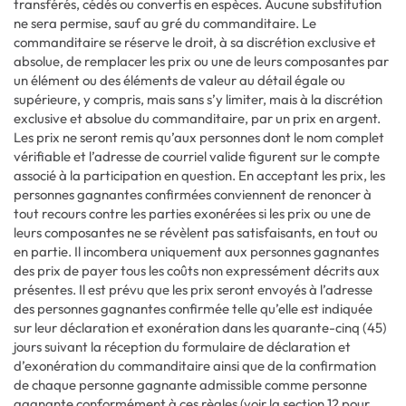
transférés, cédés ou convertis en espèces. Aucune substitution
ne sera permise, sauf au gré du commanditaire. Le
commanditaire se réserve le droit, à sa discrétion exclusive et
absolue, de remplacer les prix ou une de leurs composantes par
un élément ou des éléments de valeur au détail égale ou
supérieure, y compris, mais sans s’y limiter, mais à la discrétion
exclusive et absolue du commanditaire, par un prix en argent.
Les prix ne seront remis qu’aux personnes dont le nom complet
vérifiable et l’adresse de courriel valide figurent sur le compte
associé à la participation en question. En acceptant les prix, les
personnes gagnantes confirmées conviennent de renoncer à
tout recours contre les parties exonérées si les prix ou une de
leurs composantes ne se révèlent pas satisfaisants, en tout ou
en partie. Il incombera uniquement aux personnes gagnantes
des prix de payer tous les coûts non expressément décrits aux
présentes. Il est prévu que les prix seront envoyés à l’adresse
des personnes gagnantes confirmée telle qu’elle est indiquée
sur leur déclaration et exonération dans les quarante-cinq (45)
jours suivant la réception du formulaire de déclaration et
d’exonération du commanditaire ainsi que de la confirmation
de chaque personne gagnante admissible comme personne
gagnante conformément à ces règles (voir la section 12 pour