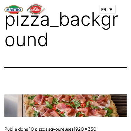
FR
pizza_backgr
ound
Taille
Publié dans
10 pizzas savoureuses
1920 × 350