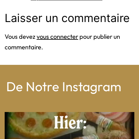
originale
Laisser un commentaire
Vous devez
vous connecter
pour publier un
commentaire.
De Notre Instagram
From wood-paneled basements to candlelit condo
...
8
0