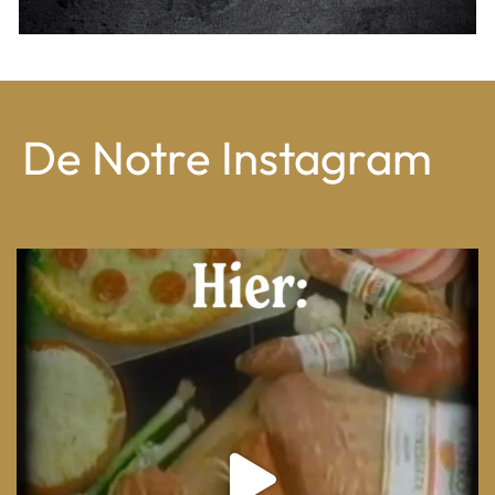
De Notre Instagram
From wood-paneled basements to candlelit condo
...
8
0