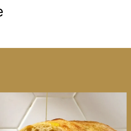
e
We can have Euro summer, right here at home
...
14
0