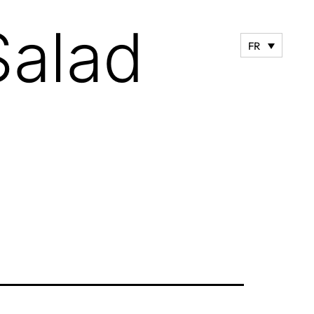
Salad
FR