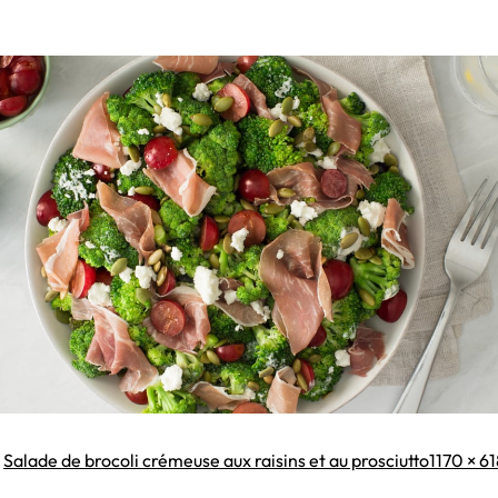
Taille
s
Salade de brocoli crémeuse aux raisins et au prosciutto
1170 × 6
original