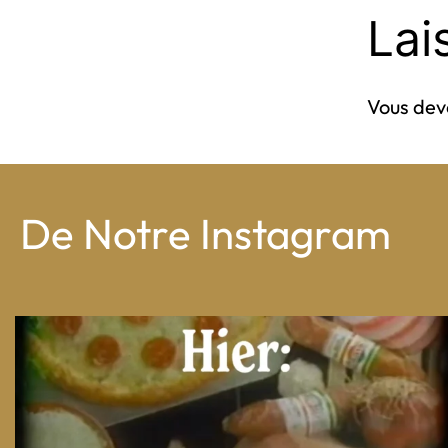
Lai
Vous de
De Notre Instagram
From wood-paneled basements to candlelit condo
...
8
0