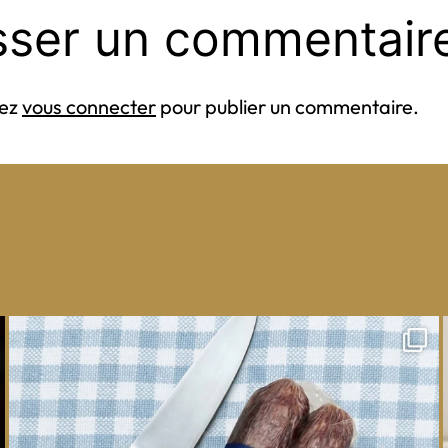
sser un commentair
vez
vous connecter
pour publier un commentaire.
One whole Mastro® Cacciatore Salami, so many
ways
...
16
0