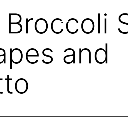
Broccoli 
apes and
tto