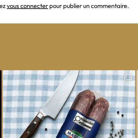
vez
vous connecter
pour publier un commentaire.
One whole Mastro® Cacciatore Salami, so many
ways
...
16
0