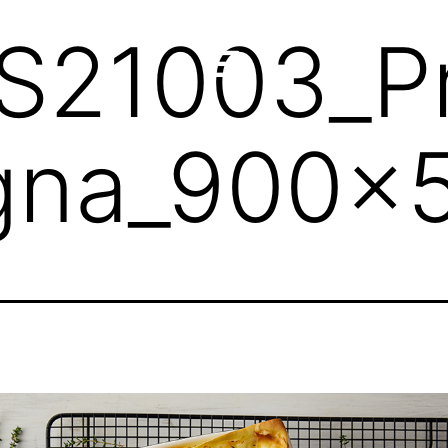
21003_Pr
gna_900x