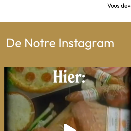
Vous de
De Notre Instagram
From wood-paneled basements to candlelit condo
...
8
0