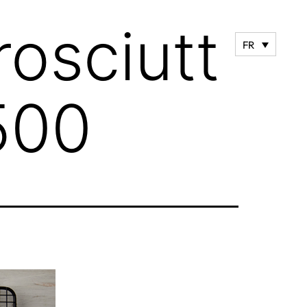
osciutt
FR
500