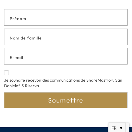
Formulaire
de contact
en bas de
page
Je souhaite recevoir des communications de ShareMastro®, San
Daniele® & Riserva
Soumettre
FR