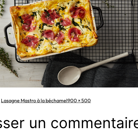
Taille
s
Lasagne Mastro à la béchamel
900 × 500
originale
sser un commentair