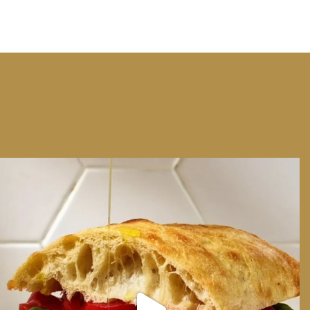
We can have Euro summer, right here at home
...
14
0