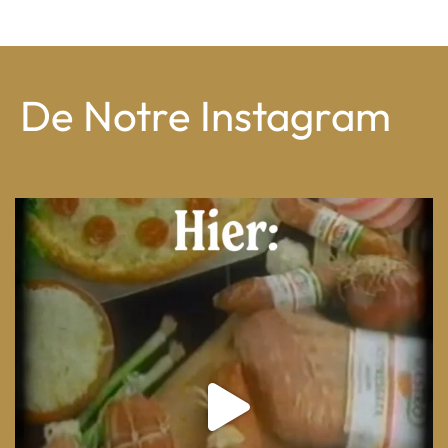
De Notre Instagram
From wood-paneled basements to candlelit condo
...
8
0