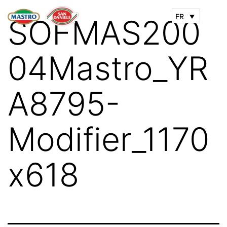
FR
SOFMAS200
04Mastro_YR
A8795-
Modifier_1170
x618