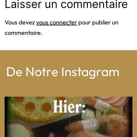
Laisser un commentaire
Vous devez
vous connecter
pour publier un
commentaire.
De Notre Instagram
From wood-paneled basements to candlelit condo
...
8
0