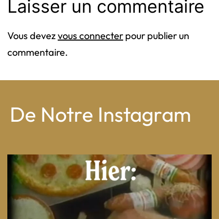
Laisser un commentaire
Vous devez
vous connecter
pour publier un
commentaire.
De Notre Instagram
From wood-paneled basements to candlelit condo
...
8
0