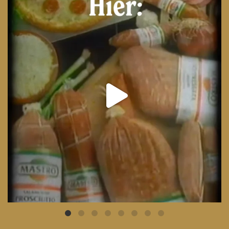
From wood-paneled basements to candlelit condo
...
8
0