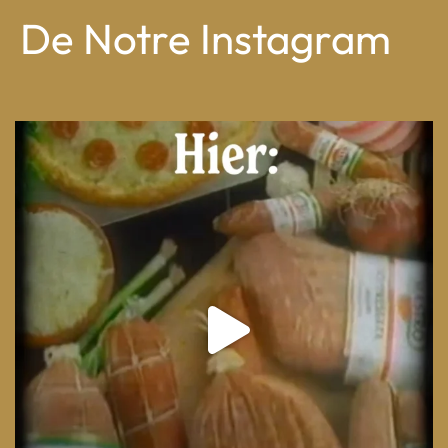
De Notre Instagram
From wood-paneled basements to candlelit condo
...
8
0