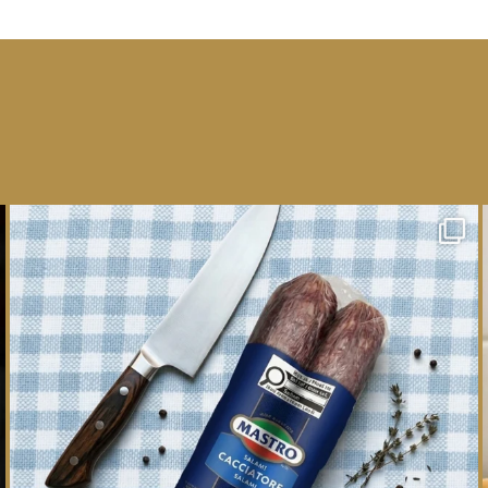
One whole Mastro® Cacciatore Salami, so many
ways
...
16
0