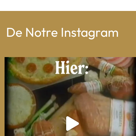
De Notre Instagram
From wood-paneled basements to candlelit condo
...
8
0