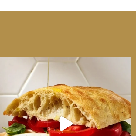
We can have Euro summer, right here at home
...
14
0