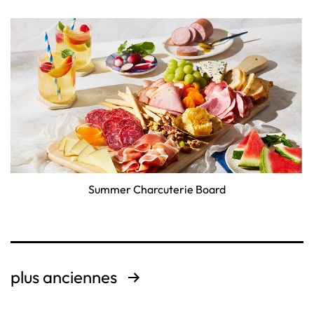
Summer Charcuterie Board
Pagination
plus anciennes
des